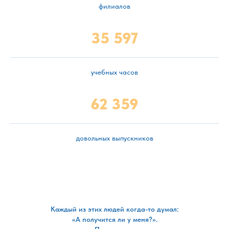
филиалов
35 597
учебных часов
62 359
довольных выпускников
Каждый из этих людей когда-то думал:
«А получится ли у меня?».