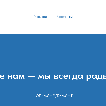
урсы
Филиалы
О школе
8 831-
Главная
Контакты
→
 нам — мы всегда рад
Топ-менеджмент