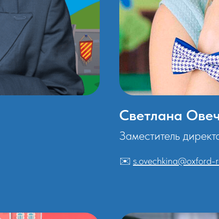
Светлана Ове
Заместитель директ
✉️
s.ovechkina@oxford-ru