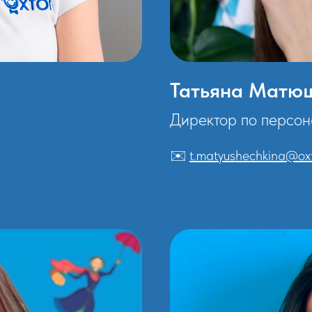
Татьяна Матю
Директор по персон
✉️
t.matyushechkina@oxf