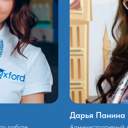
Дарья Панина
по работе
Административный 