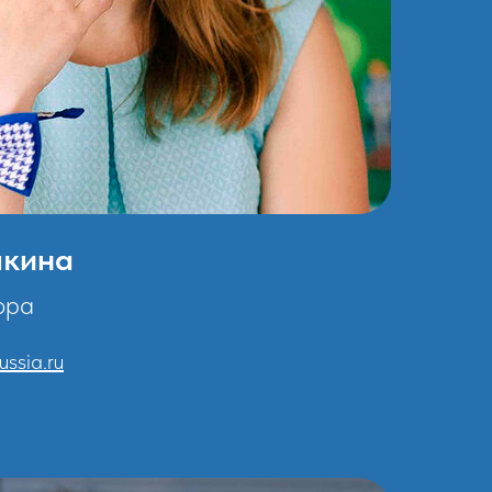
чкина
ора
ssia.ru