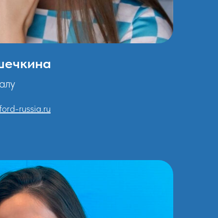
шечкина
алу
ord-russia.ru